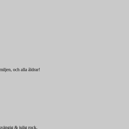
ljen, och alla åldrar!
svängig & julig rock.