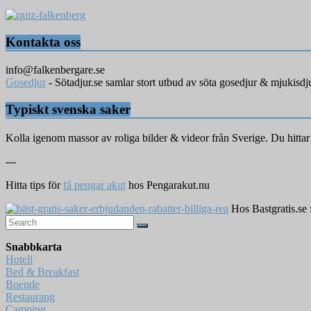
Kontakta oss
info@falkenbergare.se
Gosedjur
- Sötadjur.se samlar stort utbud av söta gosedjur & mjukisdj
Typiskt svenska saker
Kolla igenom massor av roliga bilder & videor från Sverige. Du hitta
---
Hitta tips för
få pengar akut
hos Pengarakut.nu
Hos Bastgratis.se få
Snabbkarta
Hotell
Bed & Breakfast
Boende
Restaurang
Camping