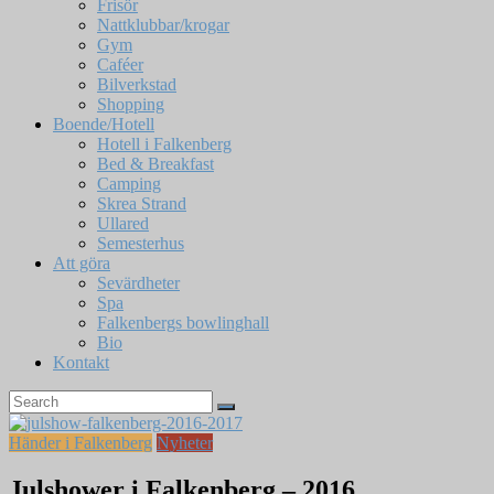
Frisör
Nattklubbar/krogar
Gym
Caféer
Bilverkstad
Shopping
Boende/Hotell
Hotell i Falkenberg
Bed & Breakfast
Camping
Skrea Strand
Ullared
Semesterhus
Att göra
Sevärdheter
Spa
Falkenbergs bowlinghall
Bio
Kontakt
Händer i Falkenberg
Nyheter
Julshower i Falkenberg – 2016