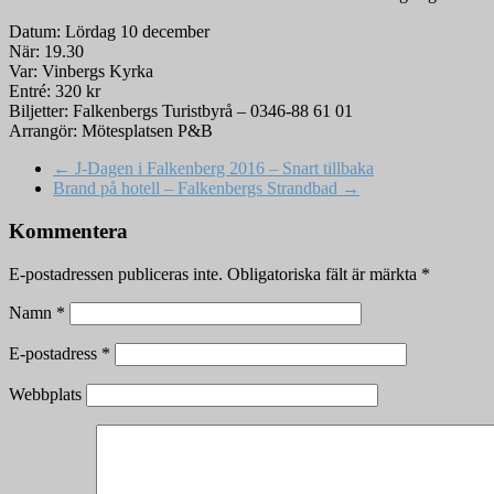
Datum: Lördag 10 december
När: 19.30
Var: Vinbergs Kyrka
Entré: 320 kr
Biljetter: Falkenbergs Turistbyrå – 0346-88 61 01
Arrangör: Mötesplatsen P&B
←
J-Dagen i Falkenberg 2016 – Snart tillbaka
Brand på hotell – Falkenbergs Strandbad
→
Kommentera
E-postadressen publiceras inte.
Obligatoriska fält är märkta
*
Namn
*
E-postadress
*
Webbplats