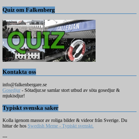
Quiz om Falkenberg
Kontakta oss
info@falkenbergare.se
Gosedjur
- Sötadjur.se samlar stort utbud av söta gosedjur &
mjukisdjur!
Typiskt svenska saker
Kolla igenom massor av roliga bilder & videor från Sverige. Du
hittar de hos
Swedish Meme - Typiskt svenskt.
---