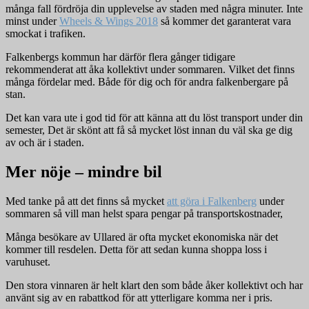
många fall fördröja din upplevelse av staden med några minuter. Inte
minst under
Wheels & Wings 2018
så kommer det garanterat vara
smockat i trafiken.
Falkenbergs kommun har därför flera gånger tidigare
rekommenderat att åka kollektivt under sommaren. Vilket det finns
många fördelar med. Både för dig och för andra falkenbergare på
stan.
Det kan vara ute i god tid för att känna att du löst transport under din
semester, Det är skönt att få så mycket löst innan du väl ska ge dig
av och är i staden.
Mer nöje – mindre bil
Med tanke på att det finns så mycket
att göra i Falkenberg
under
sommaren så vill man helst spara pengar på transportskostnader,
Många besökare av Ullared är ofta mycket ekonomiska när det
kommer till resdelen. Detta för att sedan kunna shoppa loss i
varuhuset.
Den stora vinnaren är helt klart den som både åker kollektivt och har
använt sig av en rabattkod för att ytterligare komma ner i pris.