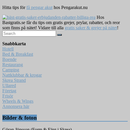
Hitta tips för
få pengar akut
hos Pengarakut.nu
Hos
Bastgratis.se får du tips om gratis grejer, prylar, rabatter, och reor
som finns på nätet! Vidare till alla
gratis saker & grejer på nätet
!
Snabbkarta
Hotell
Bed & Breakfast
Boende
Restaurang
Camping
Nattklubbar & krogar
Skrea Strand
Ullared
Företag
Frisör
Wheels & Wings
Annonsera här
Bilder & foton
Göran Jönsson (Form & Färg i Skrea)