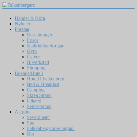
Händer & Göra
Nyheter
Företag
Restauranger
Frisör
Nattklubbar/krogar
Gym
Caféer
Bilverkstad
Shopping
Boende/Hotell
Hotell i Falkenberg
Bed & Breakfast
Camping
Skrea Strand
Ullared
Semesterhus
Att göra
Sevärdheter
Spa
Falkenbergs bowlinghall
Bio