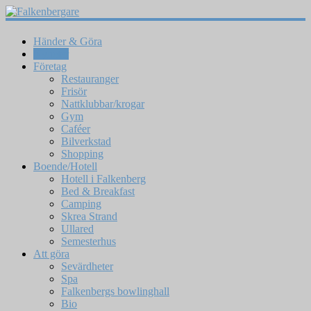
Händer & Göra
Nyheter
Företag
Restauranger
Frisör
Nattklubbar/krogar
Gym
Caféer
Bilverkstad
Shopping
Boende/Hotell
Hotell i Falkenberg
Bed & Breakfast
Camping
Skrea Strand
Ullared
Semesterhus
Att göra
Sevärdheter
Spa
Falkenbergs bowlinghall
Bio