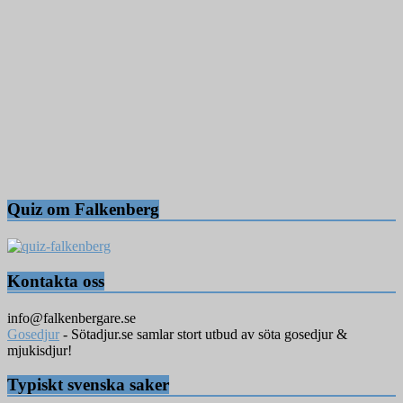
Quiz om Falkenberg
Kontakta oss
info@falkenbergare.se
Gosedjur
- Sötadjur.se samlar stort utbud av söta gosedjur &
mjukisdjur!
Typiskt svenska saker