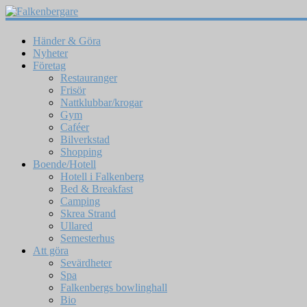
Händer & Göra
Nyheter
Företag
Restauranger
Frisör
Nattklubbar/krogar
Gym
Caféer
Bilverkstad
Shopping
Boende/Hotell
Hotell i Falkenberg
Bed & Breakfast
Camping
Skrea Strand
Ullared
Semesterhus
Att göra
Sevärdheter
Spa
Falkenbergs bowlinghall
Bio