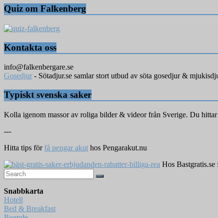
Quiz om Falkenberg
Kontakta oss
info@falkenbergare.se
Gosedjur
- Sötadjur.se samlar stort utbud av söta gosedjur & mjukisdj
Typiskt svenska saker
Kolla igenom massor av roliga bilder & videor från Sverige. Du hitta
---
Hitta tips för
få pengar akut
hos Pengarakut.nu
Hos Bastgratis.se få
Snabbkarta
Hotell
Bed & Breakfast
Boende