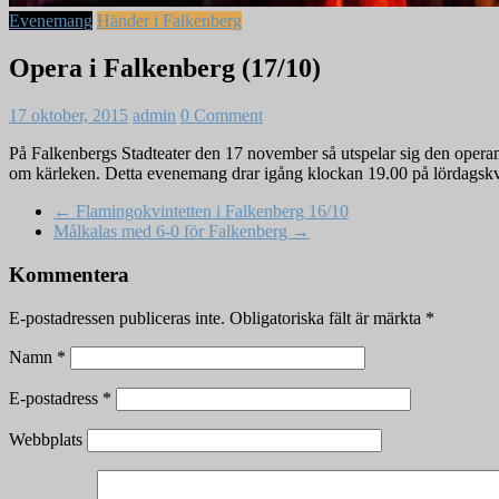
Evenemang
Händer i Falkenberg
Opera i Falkenberg (17/10)
17 oktober, 2015
admin
0 Comment
På Falkenbergs Stadteater den 17 november så utspelar sig den operam
om kärleken. Detta evenemang drar igång klockan 19.00 på lördagskväl
←
Flamingokvintetten i Falkenberg 16/10
Målkalas med 6-0 för Falkenberg
→
Kommentera
E-postadressen publiceras inte.
Obligatoriska fält är märkta
*
Namn
*
E-postadress
*
Webbplats