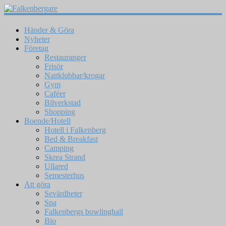
Händer & Göra
Nyheter
Företag
Restauranger
Frisör
Nattklubbar/krogar
Gym
Caféer
Bilverkstad
Shopping
Boende/Hotell
Hotell i Falkenberg
Bed & Breakfast
Camping
Skrea Strand
Ullared
Semesterhus
Att göra
Sevärdheter
Spa
Falkenbergs bowlinghall
Bio