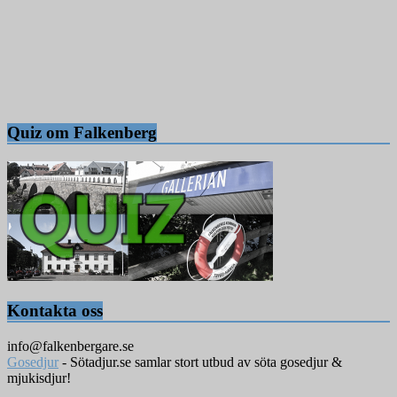
Quiz om Falkenberg
Kontakta oss
info@falkenbergare.se
Gosedjur
- Sötadjur.se samlar stort utbud av söta gosedjur &
mjukisdjur!