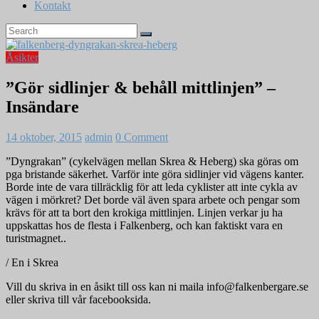
Kontakt
Åsikter
”Gör sidlinjer & behåll mittlinjen” –
Insändare
14 oktober, 2015
admin
0 Comment
”Dyngrakan” (cykelvägen mellan Skrea & Heberg) ska göras om
pga bristande säkerhet. Varför inte göra sidlinjer vid vägens kanter.
Borde inte de vara tillräcklig för att leda cyklister att inte cykla av
vägen i mörkret? Det borde väl även spara arbete och pengar som
krävs för att ta bort den krokiga mittlinjen. Linjen verkar ju ha
uppskattas hos de flesta i Falkenberg, och kan faktiskt vara en
turistmagnet..
/ En i Skrea
Vill du skriva in en åsikt till oss kan ni maila info@falkenbergare.se
eller skriva till vår facebooksida.