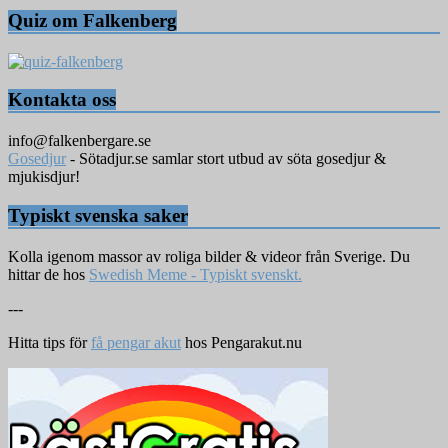
Quiz om Falkenberg
Kontakta oss
info@falkenbergare.se
Gosedjur
- Sötadjur.se samlar stort utbud av söta gosedjur &
mjukisdjur!
Typiskt svenska saker
Kolla igenom massor av roliga bilder & videor från Sverige. Du
hittar de hos
Swedish Meme - Typiskt svenskt.
---
Hitta tips för
få pengar akut
hos Pengarakut.nu