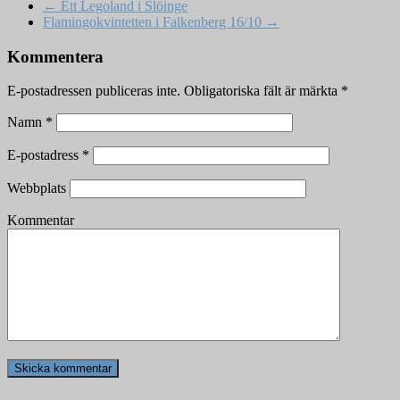
←
Ett Legoland i Slöinge
Flamingokvintetten i Falkenberg 16/10
→
Kommentera
E-postadressen publiceras inte.
Obligatoriska fält är märkta
*
Namn
*
E-postadress
*
Webbplats
Kommentar