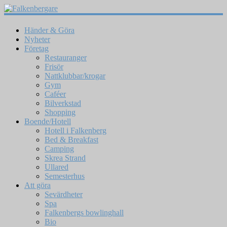
Händer & Göra
Nyheter
Företag
Restauranger
Frisör
Nattklubbar/krogar
Gym
Caféer
Bilverkstad
Shopping
Boende/Hotell
Hotell i Falkenberg
Bed & Breakfast
Camping
Skrea Strand
Ullared
Semesterhus
Att göra
Sevärdheter
Spa
Falkenbergs bowlinghall
Bio