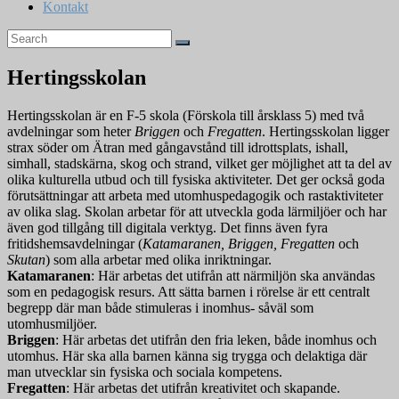
Kontakt
Hertingsskolan
Hertingsskolan är en F-5 skola (Förskola till årsklass 5) med två
avdelningar som heter
Briggen
och
Fregatten
. Hertingsskolan ligger
strax söder om Ätran med gångavstånd till idrottsplats, ishall,
simhall, stadskärna, skog och strand, vilket ger möjlighet att ta del av
olika kulturella utbud och till fysiska aktiviteter. Det ger också goda
förutsättningar att arbeta med utomhuspedagogik och rastaktiviteter
av olika slag. Skolan arbetar för att utveckla goda lärmiljöer och har
även god tillgång till digitala verktyg. Det finns även fyra
fritidshemsavdelningar (
Katamaranen, Briggen, Fregatten
och
Skutan
) som alla arbetar med olika inriktningar.
Katamaranen
: Här arbetas det utifrån att närmiljön ska användas
som en pedagogisk resurs. Att sätta barnen i rörelse är ett centralt
begrepp där man både stimuleras i inomhus- såväl som
utomhusmiljöer.
Briggen
: Här arbetas det utifrån den fria leken, både inomhus och
utomhus. Här ska alla barnen känna sig trygga och delaktiga där
man utvecklar sin fysiska och sociala kompetens.
Fregatten
: Här arbetas det utifrån kreativitet och skapande.