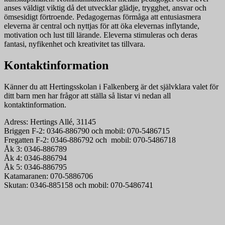
anses väldigt viktig då det utvecklar glädje, trygghet, ansvar och
ömsesidigt förtroende. Pedagogernas förmåga att entusiasmera
eleverna är central och nyttjas för att öka elevernas inflytande,
motivation och lust till lärande. Eleverna stimuleras och deras
fantasi, nyfikenhet och kreativitet tas tillvara.
Kontaktinformation
Känner du att Hertingsskolan i Falkenberg är det självklara valet för
ditt barn men har frågor att ställa så listar vi nedan all
kontaktinformation.
Adress: Hertings Allé, 31145
Briggen F-2: 0346-886790 och mobil: 070-5486715
Fregatten F-2: 0346-886792 och mobil: 070-5486718
Åk 3: 0346-886789
Åk 4: 0346-886794
Åk 5: 0346-886795
Katamaranen: 070-5886706
Skutan: 0346-885158 och mobil: 070-5486741