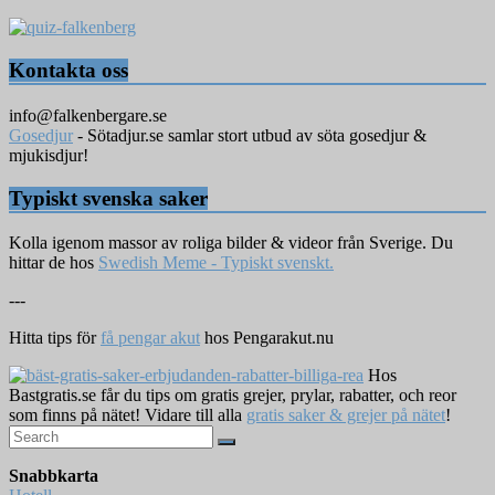
Kontakta oss
info@falkenbergare.se
Gosedjur
- Sötadjur.se samlar stort utbud av söta gosedjur &
mjukisdjur!
Typiskt svenska saker
Kolla igenom massor av roliga bilder & videor från Sverige. Du
hittar de hos
Swedish Meme - Typiskt svenskt.
---
Hitta tips för
få pengar akut
hos Pengarakut.nu
Hos
Bastgratis.se får du tips om gratis grejer, prylar, rabatter, och reor
som finns på nätet! Vidare till alla
gratis saker & grejer på nätet
!
Snabbkarta