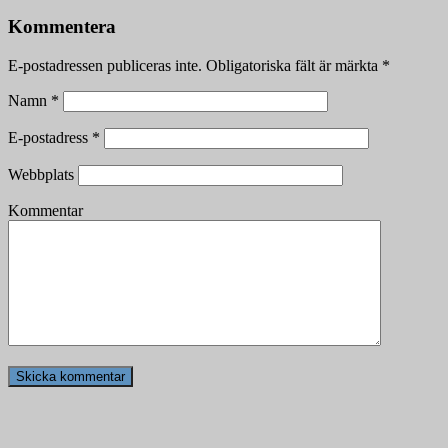
Kommentera
E-postadressen publiceras inte.
Obligatoriska fält är märkta
*
Namn
*
E-postadress
*
Webbplats
Kommentar