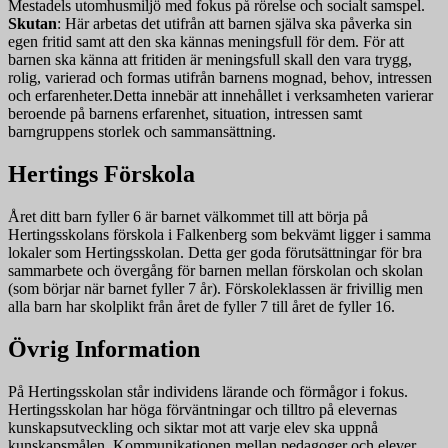
Mestadels utomhusmiljö med fokus på rörelse och socialt samspel.
Skutan
: Här arbetas det utifrån att barnen själva ska påverka sin
egen fritid samt att den ska kännas meningsfull för dem. För att
barnen ska känna att fritiden är meningsfull skall den vara trygg,
rolig, varierad och formas utifrån barnens mognad, behov, intressen
och erfarenheter.Detta innebär att innehållet i verksamheten varierar
beroende på barnens erfarenhet, situation, intressen samt
barngruppens storlek och sammansättning.
Hertings Förskola
Året ditt barn fyller 6 är barnet välkommet till att börja på
Hertingsskolans förskola i Falkenberg som bekvämt ligger i samma
lokaler som Hertingsskolan. Detta ger goda förutsättningar för bra
sammarbete och övergång för barnen mellan förskolan och skolan
(som börjar när barnet fyller 7 år). Förskoleklassen är frivillig men
alla barn har skolplikt från året de fyller 7 till året de fyller 16.
Övrig Information
På Hertingsskolan står individens lärande och förmågor i fokus.
Hertingsskolan har höga förväntningar och tilltro på elevernas
kunskapsutveckling och siktar mot att varje elev ska uppnå
kunskapsmålen. Kommunikationen mellan pedagoger och elever