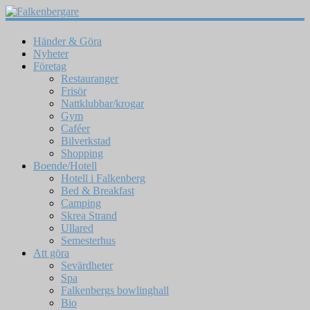
Händer & Göra
Nyheter
Företag
Restauranger
Frisör
Nattklubbar/krogar
Gym
Caféer
Bilverkstad
Shopping
Boende/Hotell
Hotell i Falkenberg
Bed & Breakfast
Camping
Skrea Strand
Ullared
Semesterhus
Att göra
Sevärdheter
Spa
Falkenbergs bowlinghall
Bio