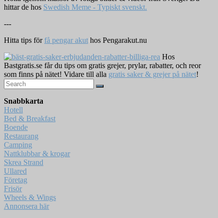
hittar de hos
Swedish Meme - Typiskt svenskt.
---
Hitta tips för
få pengar akut
hos Pengarakut.nu
Hos
Bastgratis.se får du tips om gratis grejer, prylar, rabatter, och reor
som finns på nätet! Vidare till alla
gratis saker & grejer på nätet
!
Snabbkarta
Hotell
Bed & Breakfast
Boende
Restaurang
Camping
Nattklubbar & krogar
Skrea Strand
Ullared
Företag
Frisör
Wheels & Wings
Annonsera här