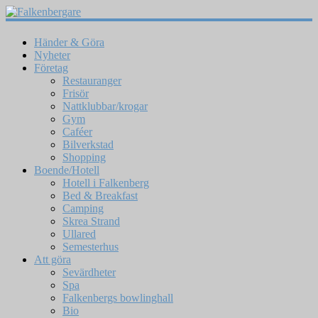
Händer & Göra
Nyheter
Företag
Restauranger
Frisör
Nattklubbar/krogar
Gym
Caféer
Bilverkstad
Shopping
Boende/Hotell
Hotell i Falkenberg
Bed & Breakfast
Camping
Skrea Strand
Ullared
Semesterhus
Att göra
Sevärdheter
Spa
Falkenbergs bowlinghall
Bio