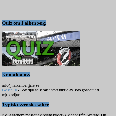
Quiz om Falkenberg
Kontakta oss
info@falkenbergare.se
Gosedjur
- Sötadjur.se samlar stort utbud av söta gosedjur &
mjukisdjur!
Typiskt svenska saker
Kolla igenom massor av roliga bilder & videor från Sverige. Du