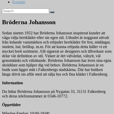
Kontakt
Bröderna Johansson
Sedan starten 1952 har Bröderna Johansson inspirerat kunder att
våga välja herrkläder efter sin egen stil. Utbudet är noggrant uttvalt
från ledande varumärken och erbjuder herrkläder för fest, middagar,
student, bal, bröllop, m.m. För att kunna erbjuda detta håller vi ett
mycket brett sortiment. Allt signerat av designers och tillverkare som
delar vår definition av stil. Vidare är det välvårdat, välsytt, väl
genomtänkt och välsittande. Bröderna Johansson har även sina egna
skräddare som hjälper dig vid behov. Bröderna Johansson är en
butik som ligger mitt i Falkenbergs stadskärna. Där har butiken
länge drivit sin affär med att sälja bra och fina kläder i Falkenberg.
Information
Du hittar Bröderna Johansson på Nygatan 33, 31131 Falkenberg
och deras telefonnummer är 0346-10772.
Öppettider
Måndag-Fredag: 10:00-18:00.