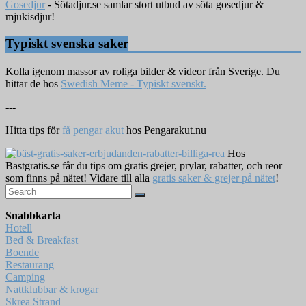
Gosedjur
- Sötadjur.se samlar stort utbud av söta gosedjur &
mjukisdjur!
Typiskt svenska saker
Kolla igenom massor av roliga bilder & videor från Sverige. Du
hittar de hos
Swedish Meme - Typiskt svenskt.
---
Hitta tips för
få pengar akut
hos Pengarakut.nu
Hos
Bastgratis.se får du tips om gratis grejer, prylar, rabatter, och reor
som finns på nätet! Vidare till alla
gratis saker & grejer på nätet
!
Snabbkarta
Hotell
Bed & Breakfast
Boende
Restaurang
Camping
Nattklubbar & krogar
Skrea Strand