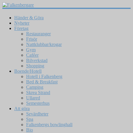
Händer & Göra
Nyheter
Företag
Restauranger
Frisör
Nattklubbar/krogar
Gym
Caféer
Bilverkstad
Shopping
Boende/Hotell
Hotell i Falkenberg
Bed & Breakfast
Camping
Skrea Strand
Ullared
Semesterhus
Att göra
Sevärdheter
Spa
Falkenbergs bowlinghall
Bio